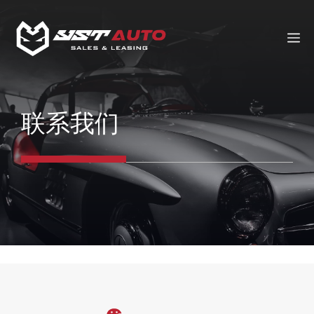
跳
至
菜
内
容
联系我们
单