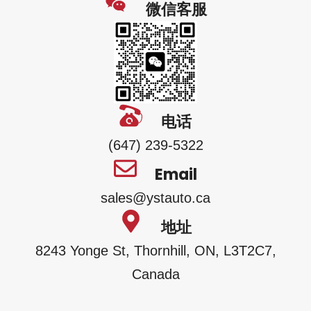
微信客服
电话
(647) 239-5322
Email
sales@ystauto.ca
地址
8243 Yonge St, Thornhill, ON, L3T2C7,
Canada