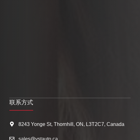
联系方式
8243 Yonge St, Thornhill, ON, L3T2C7, Canada
sales@ystauto.ca